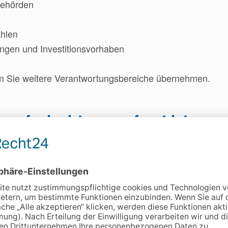
Behörden
ahlen
ngen und Investitionsvorhaben
en Sie weitere Verantwortungsbereiche übernehmen.
uerfachwirts so gefragt ist
 Fachkräften im Steuerwesen. Durch ihre fundierte Ausbi
Verständnis und übernehmen eine wichtige Schnittstelle
gionen wie Landshut und Niederbayern steigt die Nachfrag