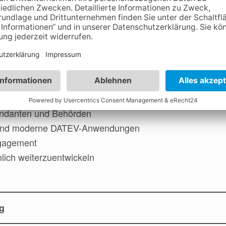
um
Steuerfachwirt (m/w/d)
ht sowie in der Finanzbuchhaltung und Abschlusserstell
d lösungsorientiertes Denken
andanten und Behörden
sen und moderne DATEV-Anwendungen
ngagement
nlich weiterzuentwickeln
g